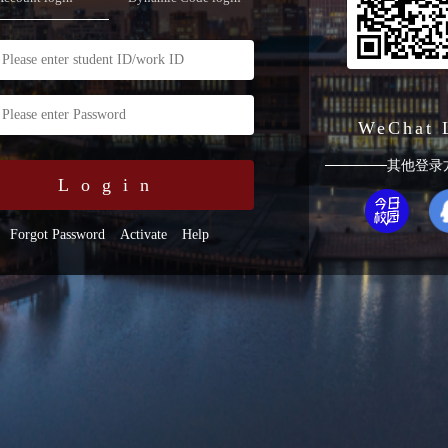
WeChat 
其他登录
Login
Forgot Password
Activate
Help