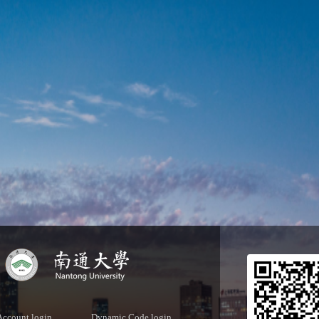
Account login
Dynamic Code login