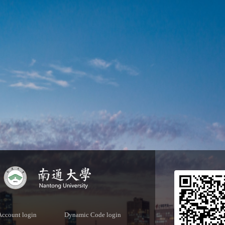
Account login
Dynamic Code login