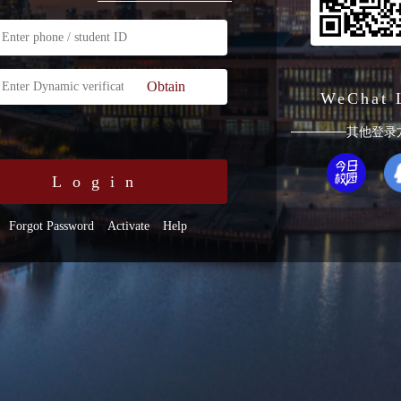
Obtain
WeChat 
其他登录
Login
Forgot Password
Activate
Help